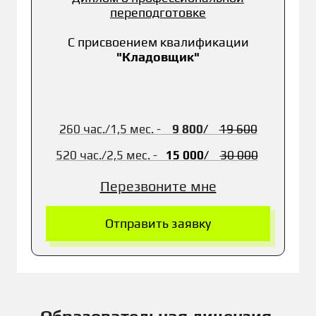
переподготовке
С присвоением квалификации
"Кладовщик"
260 час./1,5 мес. -
9 800
/
19 600
520 час./
2,5 мес. -
15 0
00
/
30 0
00
Перезвоните мне
Отправить заявку